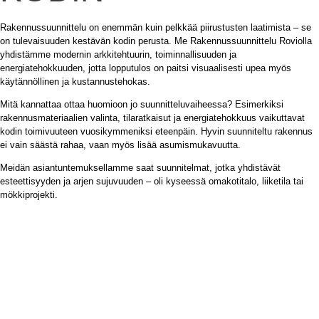
Rakennussuunnittelu on enemmän kuin pelkkää piirustusten laatimista – se
on tulevaisuuden kestävän kodin perusta. Me Rakennussuunnittelu Roviolla
yhdistämme modernin arkkitehtuurin, toiminnallisuuden ja
energiatehokkuuden, jotta lopputulos on paitsi visuaalisesti upea myös
käytännöllinen ja kustannustehokas.
Mitä kannattaa ottaa huomioon jo suunnitteluvaiheessa? Esimerkiksi
rakennusmateriaalien valinta, tilaratkaisut ja energiatehokkuus vaikuttavat
kodin toimivuuteen vuosikymmeniksi eteenpäin. Hyvin suunniteltu rakennus
ei vain säästä rahaa, vaan myös lisää asumismukavuutta.
Meidän asiantuntemuksellamme saat suunnitelmat, jotka yhdistävät
esteettisyyden ja arjen sujuvuuden – oli kyseessä omakotitalo, liiketila tai
mökkiprojekti.