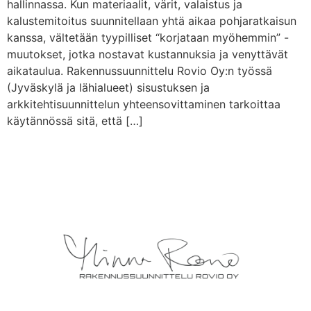
hallinnassa. Kun materiaalit, värit, valaistus ja
kalustemitoitus suunnitellaan yhtä aikaa pohjaratkaisun
kanssa, vältetään tyypilliset “korjataan myöhemmin” -
muutokset, jotka nostavat kustannuksia ja venyttävät
aikataulua. Rakennussuunnittelu Rovio Oy:n työssä
(Jyväskylä ja lähialueet) sisustuksen ja
arkkitehtisuunnittelun yhteensovittaminen tarkoittaa
käytännössä sitä, että […]