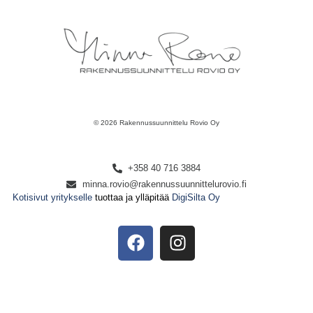
© 2026 Rakennussuunnittelu Rovio Oy
+358 40 716 3884
minna.rovio@rakennussuunnittelurovio.fi
Kotisivut yritykselle
tuottaa ja ylläpitää
DigiSilta Oy